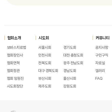
협회소개
시도회
커뮤니티
보바스치료법
서울시회
경기도회
공지사항
협회장인사
인천시회
대전·충청도회
구인구직
협회연혁
전북도회
광주·전남도회
자료실
협회정관
대구·경북도회
경남도회
갤러리
협회 임원진
부산시회
울산시회
FAQ
시도회장단
제주도회
강원도회